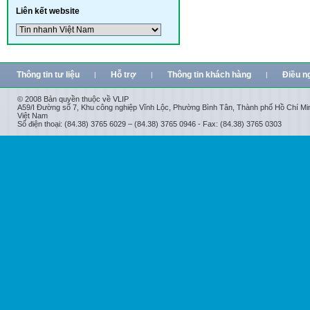
Liên kết website
Thông tin tư liệu
Hỗ trợ
Thông tin khách hàng
Điều n
|
|
|
© 2008 Bản quyền thuộc về VLIP
A59/I Đường số 7, Khu công nghiệp Vĩnh Lộc, Phường Bình Tân, Thành phố Hồ Chí Mi
Việt Nam
Số điện thoại: (84.38) 3765 6029 – (84.38) 3765 0946 - Fax: (84.38) 3765 0303