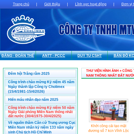
Trang chủ
|
Giới thiệu
|
Lĩnh vực hoạt động
|
Đơn vị 
ĐẢNG - ĐOÀN THỂ
ANTT - PCCC
DUY TU CSHT
BẢN ĐỒ K
THƯ VIỆN HÌNH ẢNH » CÔNG
Đêm hội Trăng rằm 2025
NAM THỐNG NHẤT ĐẤT NƯỚC (
Công trình chào mừng Kỷ niệm 45 năm
Ngày thành lập Công ty Cholimex
(15/4/1981-15/4/2026)
Hiến máu nhân đạo năm 2025
Công trình chào mừng Kỷ niệm 50 năm
Ngày Giải phóng Miền Nam thống nhất
đất nước (30/4/1975-30/4/2025)
Về nguồn thăm Căn cứ Trung ương Cục
Khởi công cải tạo mặt
Miền Nam nhân kỷ niệm 133 năm ngày
đương số 7 kcn Vĩnh Lộc
sinh Chủ tịch Hồ Chí Minh