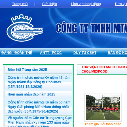
Trang chủ
|
Giới thiệu
|
Lĩnh vực hoạt động
|
Đơn vị 
ĐẢNG - ĐOÀN THỂ
ANTT - PCCC
DUY TU CSHT
BẢN ĐỒ K
THƯ VIỆN HÌNH ẢNH » THAM
Đêm hội Trăng rằm 2025
CHOLIMEXFOOD
Công trình chào mừng Kỷ niệm 45 năm
Ngày thành lập Công ty Cholimex
(15/4/1981-15/4/2026)
Hiến máu nhân đạo năm 2025
Công trình chào mừng Kỷ niệm 50 năm
Ngày Giải phóng Miền Nam thống nhất
đất nước (30/4/1975-30/4/2025)
Về nguồn thăm Căn cứ Trung ương Cục
Miền Nam nhân kỷ niệm 133 năm ngày
Tham gia Hội thao chào