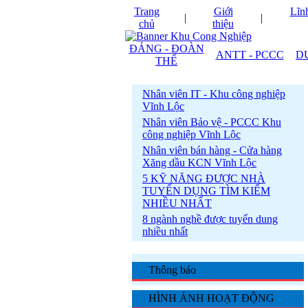
Trang
Giới
Lĩn
|
|
chủ
thiệu
ĐẢNG - ĐOÀN
ANTT - PCCC
D
THỂ
Nhân viên IT - Khu công nghiệp
Vĩnh Lộc
Nhân viên Bảo vệ - PCCC Khu
công nghiệp Vĩnh Lộc
Nhân viên bán hàng - Cửa hàng
Xăng dầu KCN Vĩnh Lộc
5 KỸ NĂNG ĐƯỢC NHÀ
TUYỂN DỤNG TÌM KIẾM
NHIỀU NHẤT
8 ngành nghề được tuyển dung
nhiều nhất
Thông báo
HÌNH ẢNH HOẠT ĐỘNG