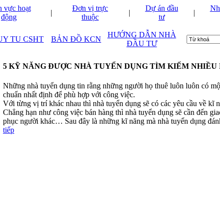
h vực hoạt
Đơn vị trực
Dự án đầu
Nh
|
|
|
động
thuộc
tư
HƯỚNG DẪN NHÀ
UY TU CSHT
BẢN ĐỒ KCN
ĐẦU TƯ
5 KỸ NĂNG ĐƯỢC NHÀ TUYỂN DỤNG TÌM KIẾM NHIỀU
Những nhà tuyển dụng tin rằng những người họ thuê luôn luôn có một
chuẩn nhất định để phù hợp với công việc.
Với từng vị trí khác nhau thì nhà tuyển dụng sẽ có các yêu cầu về kĩ 
Chẳng hạn như công việc bán hàng thì nhà tuyển dụng sẽ cần đến giao
phục người khác… Sau đây là những kĩ năng mà nhà tuyển dụng đán
tiếp