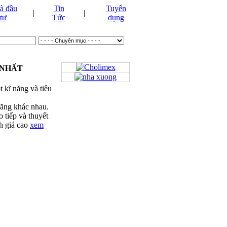
à đầu
Tin
Tuyển
|
|
tư
Tức
dụng
 NHẤT
 kĩ năng và tiêu
năng khác nhau.
 tiếp và thuyết
h giá cao
xem