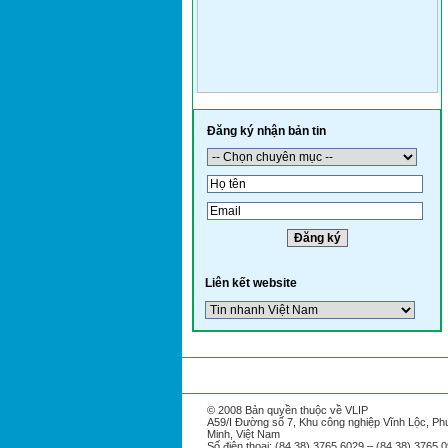
Đăng ký nhận bản tin
Liên kết website
Thông tin tư liệu
Hỗ trợ
Thôn
|
|
© 2008 Bản quyền thuộc về VLIP
A59/I Đường số 7, Khu công nghiệp Vĩnh Lộc, P
Minh, Việt Nam
Số điện thoại: (84.38) 3765 6029 – (84.38) 3765 