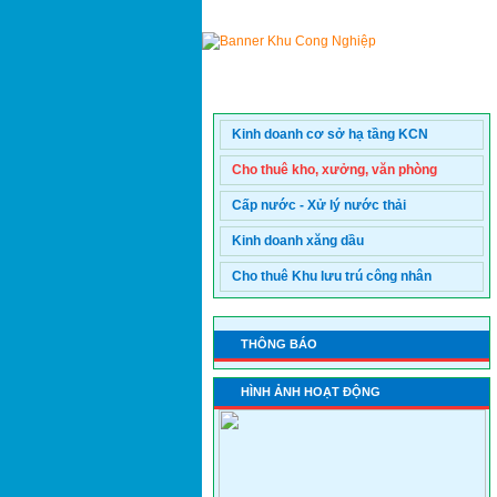
Trang chủ
|
Giới thiệu
|
Lĩ
ĐẢNG - ĐOÀN THỂ
ANTT - PCCC
Kinh doanh cơ sở hạ tầng KCN
Cho thuê kho, xưởng, văn phòng
Cấp nước - Xử lý nước thải
Kinh doanh xăng dầu
Cho thuê Khu lưu trú công nhân
THÔNG BÁO
HÌNH ẢNH HOẠT ĐỘNG