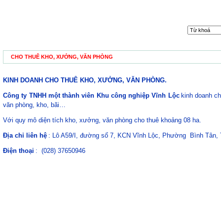
nh vực hoạt động
|
Đơn vị trực thuộc
|
Dự án đầu tư
|
Nhà đầu
HƯỚNG DẪN NHÀ ĐẦU
DUY TU CSHT
BẢN ĐỒ KCN
TƯ
CHO THUÊ KHO, XƯỞNG, VĂN PHÒNG
KINH DOANH CHO THUÊ KHO, XƯỞNG, VĂN PHÒNG.
Công ty TNHH một thành viên Khu công nghiệp Vĩnh Lộc
kinh doanh c
văn phòng, kho, bãi…
Với quy mô diện tích kho, xưởng, văn phòng cho thuê khoảng 08 ha.
Địa chỉ liên hệ
: Lô A59/I, đường số 7, KCN Vĩnh Lộc, Phường Bình Tân,
Điện thoại
: (028) 37650946