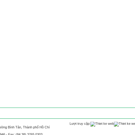
g tin khách hàng
Điều nghiên
Thông tin Cổ đông
Văn bản 
|
|
|
Lượt truy cập:
hường Bình Tân, Thành phố Hồ Chí
0946 - Fax: (84.38) 3765 0303