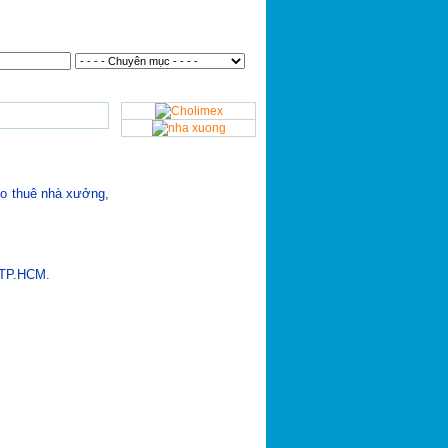
 tư
|
Tin Tức
|
Tuyển dụng
ho thuê nhà xưởng,
 TP.HCM.