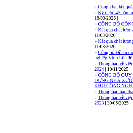
»
Công khai kết quả 
»
Kỷ niệm 45 năm ng
18/03/2026 |
»
CÔNG BỐ CÔNG
»
Kết quả chất lượn
11/03/2026 |
»
Kết quả chất lượ
11/03/2026 |
»
Công bố Đồ án điề
nghiệp Vĩnh Lộc đối 
»
Thông báo về việc 
2024
| 18/11/2025 |
»
CÔNG BỐ QUY
DỰNG NHÀ XƯỞN
KHU CÔNG NGHI
»
Thông báo bán tha
»
Thông báo về việc 
2023
| 30/05/2025 |