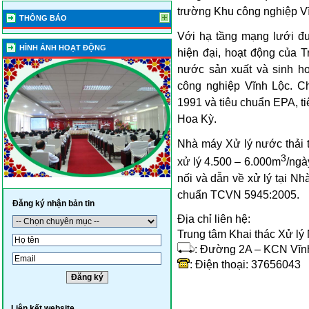
trường Khu công nghiệp V
THÔNG BÁO
Với hạ tầng mạng lưới đ
HÌNH ẢNH HOẠT ĐỘNG
hiện đại, hoạt động của
nước sản xuất và sinh ho
công nghiệp Vĩnh Lộc. C
1991 và tiêu chuẩn EPA, t
Hoa Kỳ.
Nhà máy Xử lý nước thải t
3
xử lý 4.500 – 6.000m
/ngà
nối và dẫn về xử lý tại Nhà
chuẩn TCVN 5945:2005.
Đăng ký nhận bản tin
Địa chỉ liên hệ:
Trung tâm Khai thác Xử lý
: Đường 2A – KCN Vĩnh
: Điện thoại: 37656043
Liên kết website