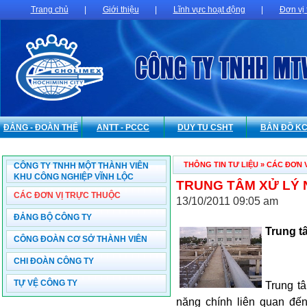
Trang chủ
|
Giới thiệu
|
Lĩnh vực hoạt động
|
Đơn vị 
ĐẢNG - ĐOÀN THỂ
ANTT - PCCC
DUY TU CSHT
BẢN ĐỒ K
THÔNG TIN TƯ LIỆU
»
CÁC ĐƠN 
CÔNG TY TNHH MỘT THÀNH VIÊN
KHU CÔNG NGHIỆP VĨNH LỘC
TRUNG TÂM XỬ LÝ
CÁC ĐƠN VỊ TRỰC THUỘC
13/10/2011 09:05 am
ĐẢNG BỘ CÔNG TY
Trung t
CÔNG ĐOÀN CƠ SỞ THÀNH VIÊN
CHI ĐOÀN CÔNG TY
TỰ VỆ CÔNG TY
Trung t
năng chính liên quan đế