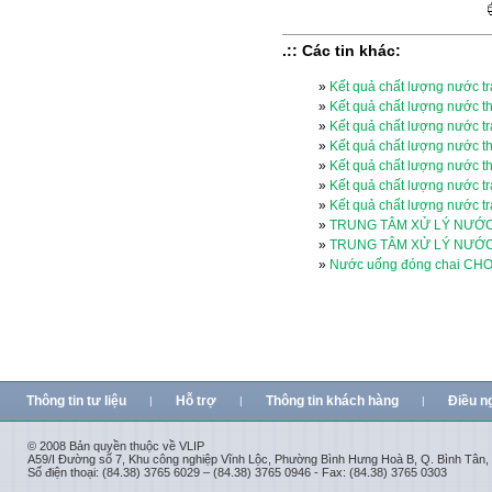
.:: Các tin khác:
»
Kết quả chất lượng nước t
»
Kết quả chất lượng nước th
»
Kết quả chất lượng nước t
»
Kết quả chất lượng nước th
»
Kết quả chất lượng nước th
»
Kết quả chất lượng nước t
»
Kết quả chất lượng nước t
»
TRUNG TÂM XỬ LÝ NƯỚ
»
TRUNG TÂM XỬ LÝ NƯỚ
»
Nước uống đóng chai CHO
Thông tin tư liệu
Hỗ trợ
Thông tin khách hàng
Điều n
|
|
|
© 2008 Bản quyền thuộc về VLIP
A59/I Đường số 7, Khu công nghiệp Vĩnh Lộc, Phường Bình Hưng Hoà B, Q. Bình Tân
Số điện thoại: (84.38) 3765 6029 – (84.38) 3765 0946 - Fax: (84.38) 3765 0303